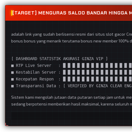
[TARGET] MENGURAS SALDO BANDAR HINGGA 
adalah link yang sudah berlisensi resmi dari situs slot gacor
bonus bonus yang menarik terutama bonus new member 100% dan
[ DASHBOARD STATISTIK AKURASI GINZA VIP ]

■ RTP Live Server   : █ █ █ █ █ █ █ █ █ █ █ █ █ █ █
■ Kestabilan Server : █ █ █ █ █ █ █ █ █ █ █ █ █ █ █
■ Kecepatan Respon  : █ █ █ █ █ █ █ █ █ █ █ █ █ █ █
Sistem kami mengolah jutaan data putaran setiap jam untuk me
sedang berpotensi memberikan hasil maksimal, karena seluruh met