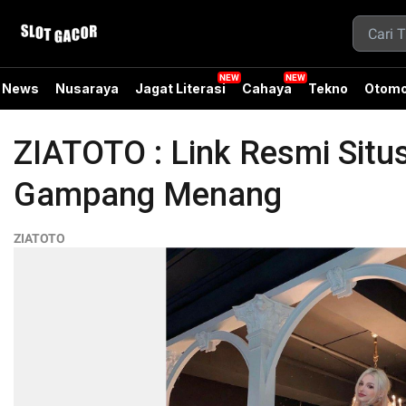
News
Nusaraya
Jagat Literasi
Cahaya
Tekno
Otomo
ZIATOTO : Link Resmi Situs
Gampang Menang
ZIATOTO